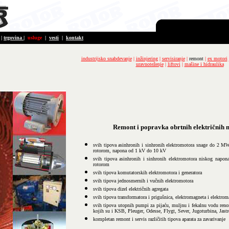
|
trgovina
|
usluge
|
vesti
|
kontakt
industrijsko snabdevanje
|
inžinjering
|
servisiranje
|
remont
|
ex motori
uravnoteženje
|
liftovi
|
mašine i hidraulika
Remont i popravka obrtnih električnih 
svih tipova asinhronih i sinhronih elektromotora snage do 2 M
rotorom, napona od 1 kV do 10 kV
svih tipova asinhronih i sinhronih elektromotora niskog napo
rotorom
svih tipova komutatorskih elektromotora i generatora
svih tipova jednosmernih i vučnih elektromotora
svih tipova dizel električnih agregata
svih tipova transformatora i prigušnica, elektromagneta i elektro
svih tipova utopnih pumpi za pijaću, muljnu i fekalnu vodu ren
kojih su i KSB, Pleuger, Odesse, Flygt, Sever, Jugoturbina, Jastr
kompletan remont i servis različitih tipova aparata za zavarivanje