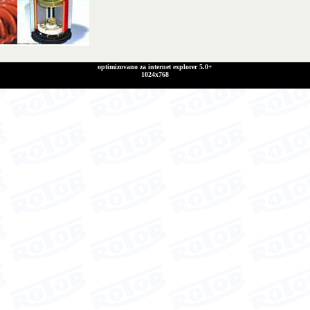
optimizovano za internet explorer 5.0+
1024x768