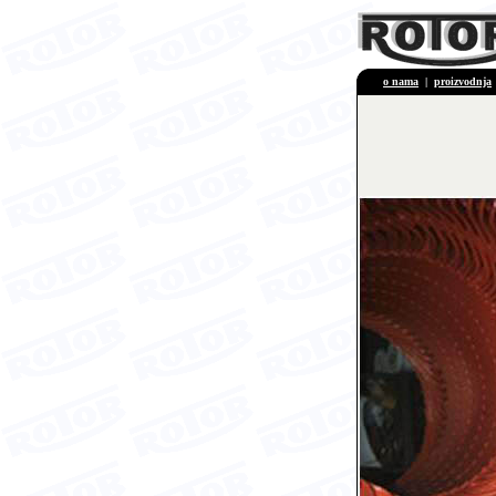
o nama
|
proizvodnja