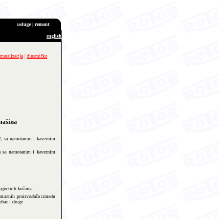
usluge | remont
english
metalizacija
|
dinamičko
mašina
W, sa namotanim i kaveznim
na sa namotanim i kaveznim
magnetnih kočnica
omiranih proizvođača između
ebac i druge