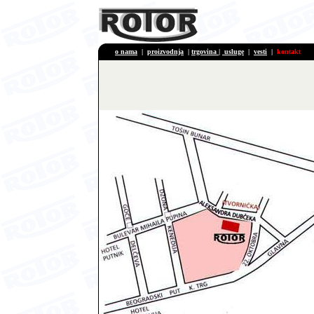
o nama
|
proizvodnja
|
trgovina
|
usluge
|
vesti
|
kontakt