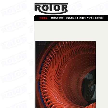
o nama
|
proizvodnja
|
trgovina
|
usluge
|
vesti
|
kontakt